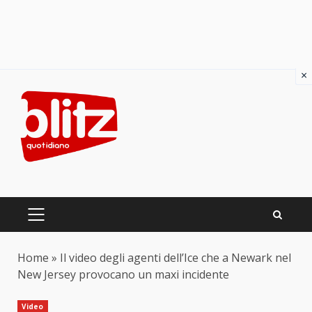
×
Skip
to
content
PRIMARY
MENU
Home
»
Il video degli agenti dell’Ice che a Newark nel
New Jersey provocano un maxi incidente
Video