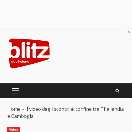
×
Skip
to
content
PRIMARY
MENU
Home
»
Il video degli scontri al confine tra Thailandia
e Cambogia
Video