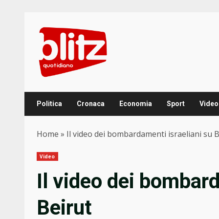
Skip
to
content
Politica
Cronaca
Economia
Sport
Video
Home
»
Il video dei bombardamenti israeliani su B
Video
Il video dei bombard
Beirut