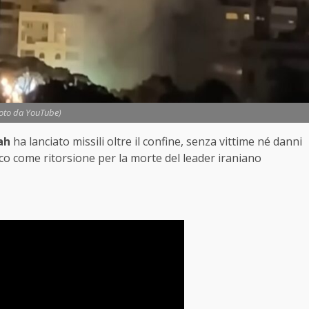
Foto da YouTube)
ah
ha lanciato missili oltre il confine, senza vittime né danni
acco come ritorsione per la morte del leader iraniano