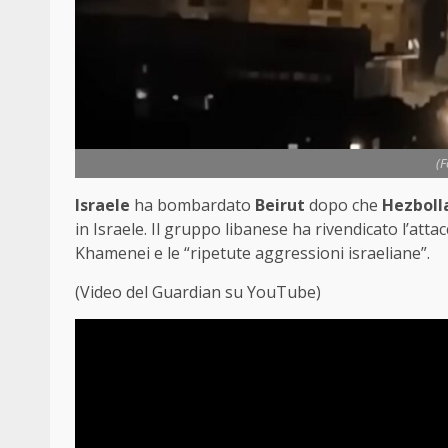
(
Israele
ha bombardato
Beirut
dopo che
Hezboll
in Israele. Il gruppo libanese ha rivendicato l’att
Khamenei e le “ripetute aggressioni israeliane”.
(Video del Guardian su YouTube)