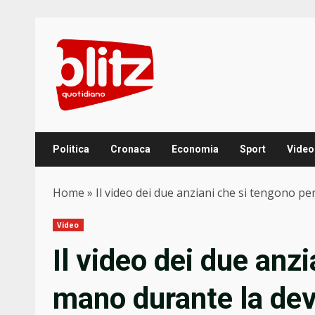
Skip
to
content
Politica
Cronaca
Economia
Sport
Video
Home
»
Il video dei due anziani che si tengono p
Video
Il video dei due anz
mano durante la dev