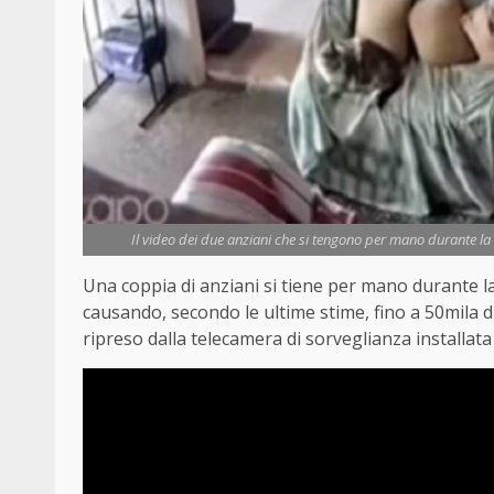
Il video dei due anziani che si tengono per mano durante la
Una coppia di anziani si tiene per mano durante l
causando, secondo le ultime stime, fino a 50mila dis
ripreso dalla telecamera di sorveglianza installata 