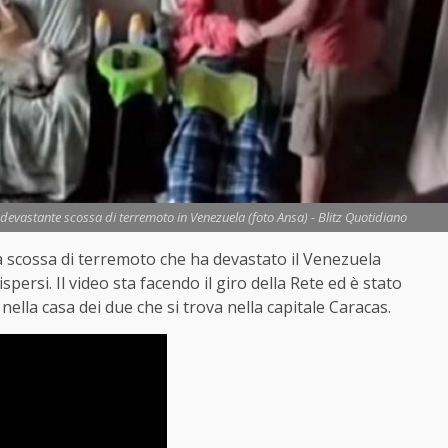
 devastante scossa di terremoto in Venezuela (foto Ansa) - Blitz Quotidiano
a scossa di terremoto che ha devastato il Venezuela
persi. Il video sta facendo il giro della Rete ed è stato
nella casa dei due che si trova nella capitale Caracas.