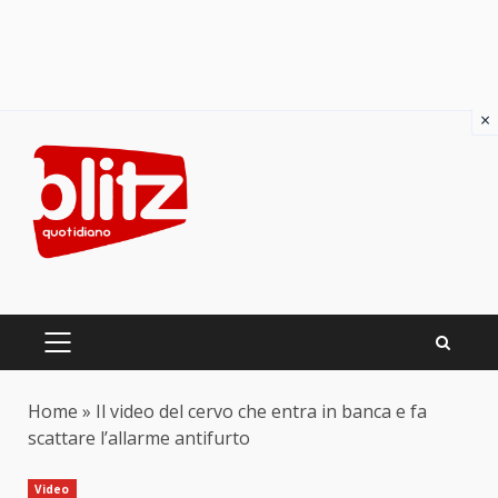
×
Skip
to
content
PRIMARY
MENU
Home
»
Il video del cervo che entra in banca e fa
scattare l’allarme antifurto
Video