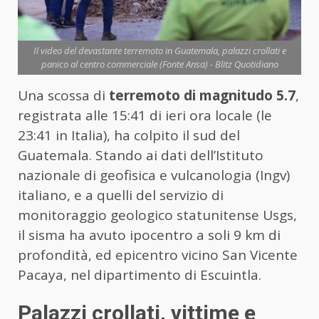
Il video del devastante terremoto in Guatemala, palazzi crollati e
panico al centro commerciale (Fonte Ansa) - Blitz Quotidiano
Una scossa di
terremoto di magnitudo 5.7
,
registrata alle 15:41 di ieri ora locale (le
23:41 in Italia), ha colpito il sud del
Guatemala. Stando ai dati dell’Istituto
nazionale di geofisica e vulcanologia (Ingv)
italiano, e a quelli del servizio di
monitoraggio geologico statunitense Usgs,
il sisma ha avuto ipocentro a soli 9 km di
profondità, ed epicentro vicino San Vicente
Pacaya, nel dipartimento di Escuintla.
Palazzi crollati, vittime e