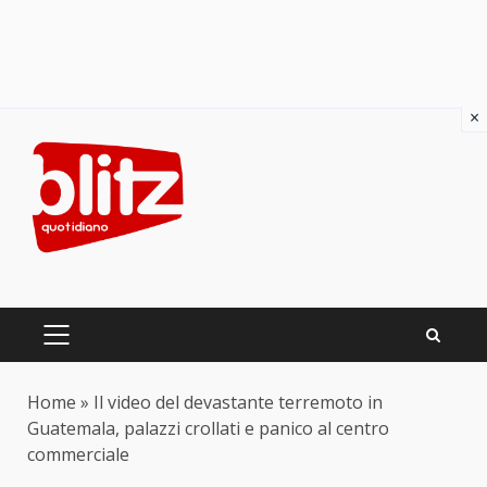
×
Skip
to
content
PRIMARY
MENU
Home
»
Il video del devastante terremoto in
Guatemala, palazzi crollati e panico al centro
commerciale