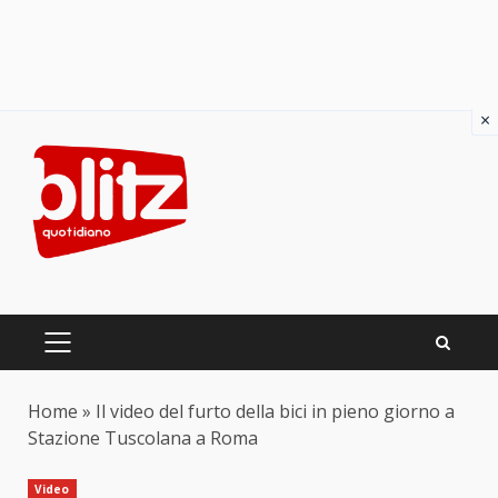
×
Skip
to
content
PRIMARY
MENU
Home
»
Il video del furto della bici in pieno giorno a
Stazione Tuscolana a Roma
Video