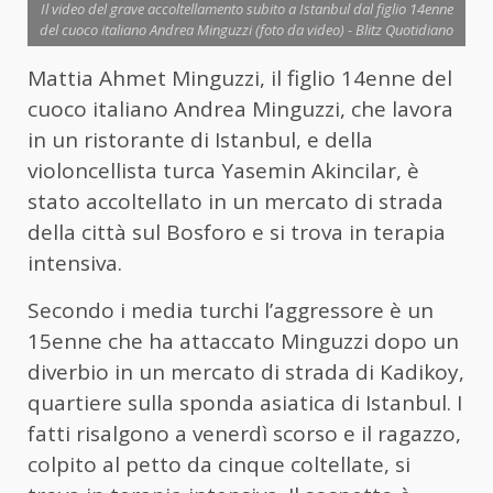
Il video del grave accoltellamento subito a Istanbul dal figlio 14enne
del cuoco italiano Andrea Minguzzi (foto da video) - Blitz Quotidiano
Mattia Ahmet Minguzzi, il figlio 14enne del
cuoco italiano Andrea Minguzzi, che lavora
in un ristorante di Istanbul, e della
violoncellista turca Yasemin Akincilar, è
stato accoltellato in un mercato di strada
della città sul Bosforo e si trova in terapia
intensiva.
Secondo i media turchi l’aggressore è un
15enne che ha attaccato Minguzzi dopo un
diverbio in un mercato di strada di Kadikoy,
quartiere sulla sponda asiatica di Istanbul. I
fatti risalgono a venerdì scorso e il ragazzo,
colpito al petto da cinque coltellate, si