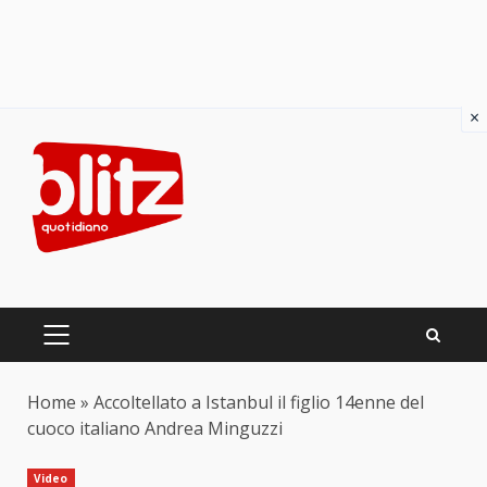
×
Skip
to
content
PRIMARY
MENU
Home
»
Accoltellato a Istanbul il figlio 14enne del
cuoco italiano Andrea Minguzzi
Video