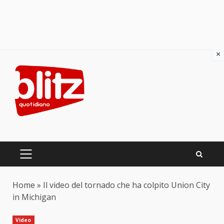
×
Skip
to
content
PRIMARY
MENU
Home
»
Il video del tornado che ha colpito Union City
in Michigan
Video