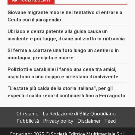
ARTICOLI RECENTI
Giovane migrante muore nel tentativo di entrare a
Ceuta con il parapendio
Ubriaco e senza patente alla guida causa un
incidente e poi fugge, il cane poliziotto lo rintraccia
Si ferma a scattare una foto lungo un sentiero in
montagna, precipita e muore
Poliziotti e carabinieri fanno una cena tra amici,
assistono a uno scippo e arrestano il malvivente
“L’estate più calda della storia italiana”, per gli
esperti il caldo record continuerà fino a Ferragosto
Chi siamo
La Redazione di Blitz Quotidiano
Pubblicità
Privacy policy
Disclaimer
Feed
Copyright 2025 © Società Editrice Multimediale S.r.l.