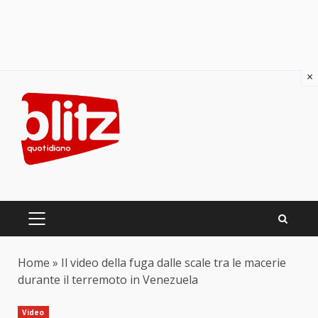
×
Skip
to
content
PRIMARY
MENU
Home
»
Il video della fuga dalle scale tra le macerie
durante il terremoto in Venezuela
Video