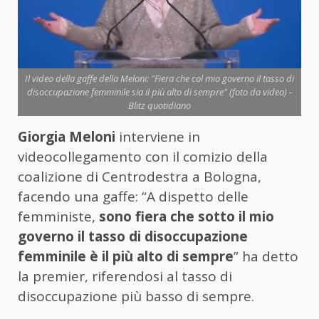
Il video della gaffe della Meloni: "Fiera che col mio governo il tasso di
disoccupazione femminile sia il più alto di sempre" (foto da video) -
Blitz quotidiano
Giorgia Meloni
interviene in
videocollegamento con il comizio della
coalizione di Centrodestra a Bologna,
facendo una gaffe: “A dispetto delle
femministe,
sono fiera che sotto il mio
governo il tasso di disoccupazione
femminile è il più alto di sempre
” ha detto
la premier, riferendosi al tasso di
disoccupazione più basso di sempre.