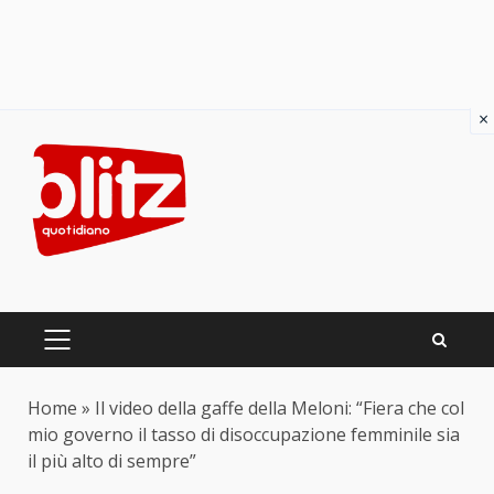
×
Skip
to
content
PRIMARY
MENU
Home
»
Il video della gaffe della Meloni: “Fiera che col
mio governo il tasso di disoccupazione femminile sia
il più alto di sempre”