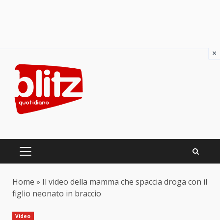
×
Skip
to
content
PRIMARY
MENU
Home
»
Il video della mamma che spaccia droga con il
figlio neonato in braccio
Video