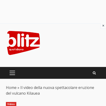
×
Skip
to
content
PRIMARY
MENU
Home
»
Il video della nuova spettacolare eruzione
del vulcano Kilauea
Video