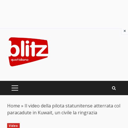
×
Skip
to
content
PRIMARY
MENU
Home
»
Il video della pilota statunitense atterrata col
paracadute in Kuwait, un civile la ringrazia
Video