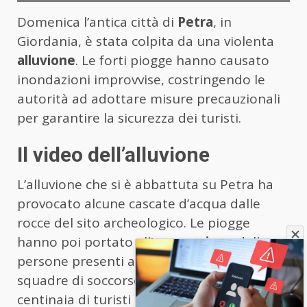
Domenica l’antica città di
Petra
, in
Giordania, è stata colpita da una violenta
alluvione
. Le forti piogge hanno causato
inondazioni improvvise, costringendo le
autorità ad adottare misure precauzionali
per garantire la sicurezza dei turisti.
Il video dell’alluvione
L’alluvione che si è abbattuta su Petra ha
provocato alcune cascate d’acqua dalle
rocce del sito archeologico. Le piogge
hanno poi portato all’
evacuazione
delle
persone presenti all’antica città: “Le
squadre di soccorso hanno evacuato
centinaia di turisti da Petra dopo che le