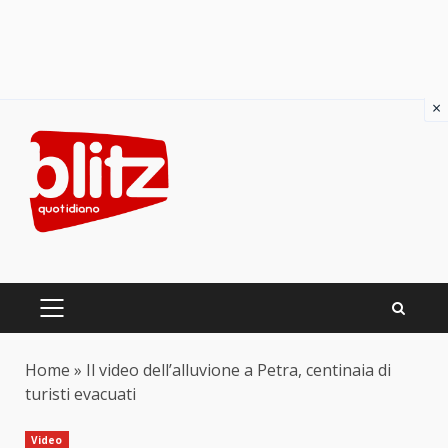
×
Skip
to
content
PRIMARY
MENU
Home
»
Il video dell’alluvione a Petra, centinaia di
turisti evacuati
Video