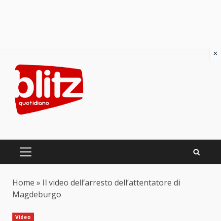
×
Skip
to
content
PRIMARY
MENU
Home
»
Il video dell’arresto dell’attentatore di
Magdeburgo
Video