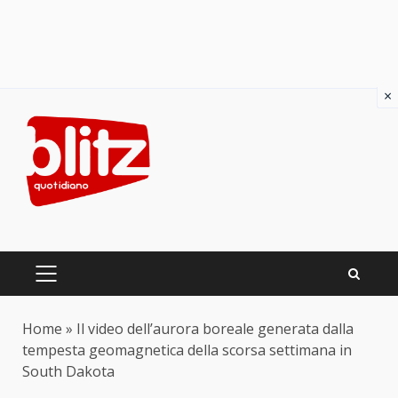
×
Skip
to
content
PRIMARY
MENU
Home
»
Il video dell’aurora boreale generata dalla
tempesta geomagnetica della scorsa settimana in
South Dakota