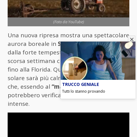
(Foto da YouTube)
Una nuova ripresa mostra una spettacolare
aurora boreale in
South Dakota
, generata
dalla forte tempesta geomagnetica della
scorsa settimana che ha reso visibili le luci
fino alla Florida. Questa settimana l’attività
solare sarà più calma, ma la Nasa avverte
TRUCCO GENIALE
che, essendo al
“massimo solare”
,
Tutti lo stanno provando
potrebbero verificarsi altre tempeste
intense.