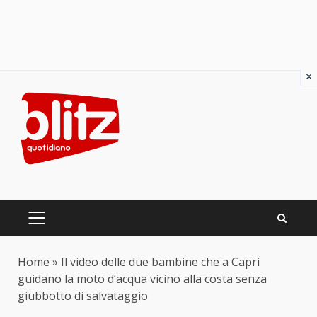
×
Skip
to
content
PRIMARY
MENU
Home
»
Il video delle due bambine che a Capri
guidano la moto d’acqua vicino alla costa senza
giubbotto di salvataggio