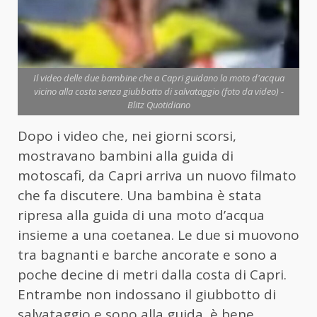
Il video delle due bambine che a Capri guidano la moto d'acqua
vicino alla costa senza giubbotto di salvataggio (foto da video) -
Blitz Quotidiano
Dopo i video che, nei giorni scorsi,
mostravano bambini alla guida di
motoscafi, da Capri arriva un nuovo filmato
che fa discutere. Una bambina è stata
ripresa alla guida di una moto d’acqua
insieme a una coetanea. Le due si muovono
tra bagnanti e barche ancorate e sono a
poche decine di metri dalla costa di Capri.
Entrambe non indossano il giubbotto di
salvataggio e sono alla guida, è bene