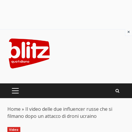
×
Skip
to
content
PRIMARY
MENU
Home
»
Il video delle due influencer russe che si
filmano dopo un attacco di droni ucraino
Video