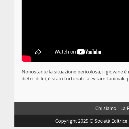
Nonostante la situazione pericolosa, il giovane è r
dietro di lui, è stato fortunato a evitare l’animale 
Chi siamo
La 
Copyright 2025 © Società Editrice 