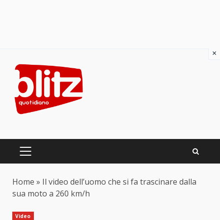
×
Skip
to
content
PRIMARY
MENU
Home
»
Il video dell’uomo che si fa trascinare dalla
sua moto a 260 km/h
Video