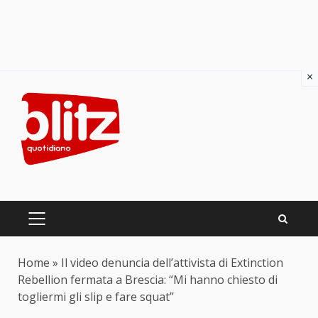
×
Skip
to
content
PRIMARY
MENU
Home
»
Il video denuncia dell’attivista di Extinction
Rebellion fermata a Brescia: “Mi hanno chiesto di
togliermi gli slip e fare squat”