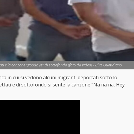
ti e la canzone "goodbye" di sottofondo (foto da video) - Blitz Quotidiano
ca in cui si vedono alcuni migranti deportati sotto lo
ttati e di sottofondo si sente la canzone “Na na na, Hey