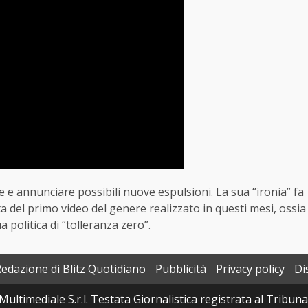
e e annunciare possibili nuove espulsioni. La sua “ironia” fa
a del primo video del genere realizzato in questi mesi, ossia
politica di “tolleranza zero”.
Redazione di Blitz Quotidiano
Pubblicità
Privacy policy
Di
Multimediale S.r.l. Testata Giornalistica registrata al Tribun