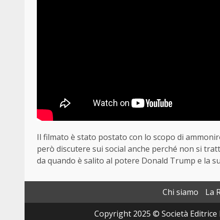
Il filmato è stato postato con lo scopo di ammonir
però discutere sui social anche perché non si tratt
da quando è salito al potere Donald Trump e la sua 
Chi siamo
La 
Copyright 2025 © Società Editrice 