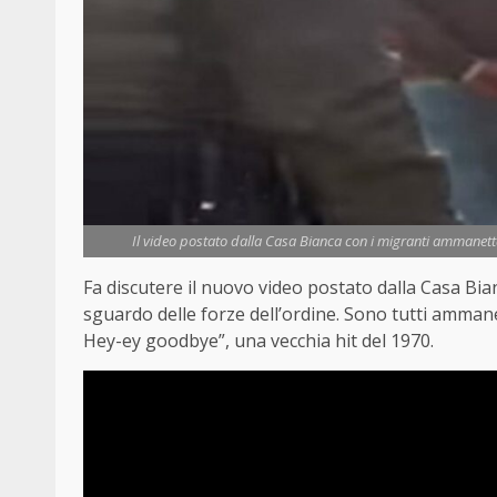
Il video postato dalla Casa Bianca con i migranti ammanetta
Fa discutere il nuovo video postato dalla Casa Bian
sguardo delle forze dell’ordine. Sono tutti ammane
Hey-ey goodbye”, una vecchia hit del 1970.