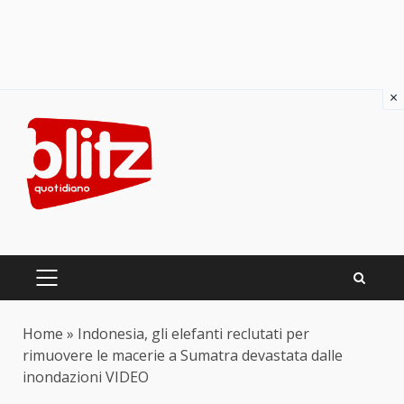
×
Skip
to
content
PRIMARY
MENU
Home
»
Indonesia, gli elefanti reclutati per
rimuovere le macerie a Sumatra devastata dalle
inondazioni VIDEO