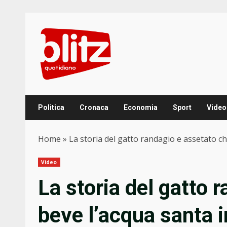
Skip
to
content
Politica
Cronaca
Economia
Sport
Video
Home
»
La storia del gatto randagio e assetato c
Video
La storia del gatto 
beve l’acqua santa i