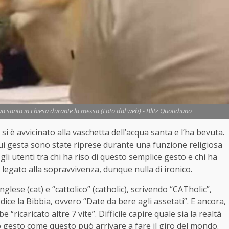
ua santa in chiesa durante la messa (Foto dal web) - Blitz Quotidiano
si è avvicinato alla vaschetta dell’acqua santa e l’ha bevuta.
cui gesta sono state riprese durante una funzione religiosa
so gli utenti tra chi ha riso di questo semplice gesto e chi ha
o legato alla sopravvivenza, dunque nulla di ironico.
nglese (cat) e “cattolico” (catholic), scrivendo “CATholic”,
ice la Bibbia, ovvero “Date da bere agli assetati”. E ancora,
“ricaricato altre 7 vite”. Difficile capire quale sia la realtà
lo gesto come questo può arrivare a fare il giro del mondo.