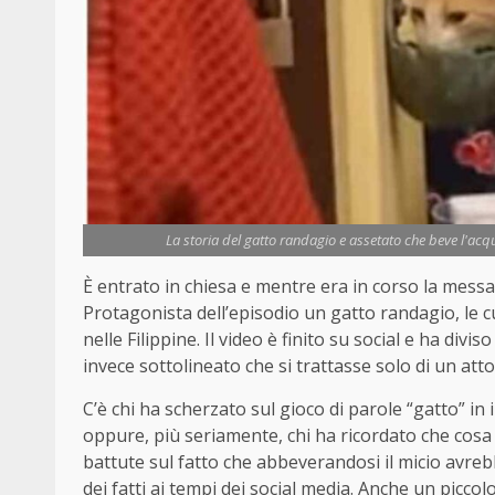
La storia del gatto randagio e assetato che beve l'acq
È entrato in chiesa e mentre era in corso la messa 
Protagonista dell’episodio un gatto randagio, le 
nelle Filippine. Il video è finito su social e ha divi
invece sottolineato che si trattasse solo di un att
C’è chi ha scherzato sul gioco di parole “gatto” in i
oppure, più seriamente, chi ha ricordato che cosa d
battute sul fatto che abbeverandosi il micio avrebbe 
dei fatti ai tempi dei social media. Anche un picco