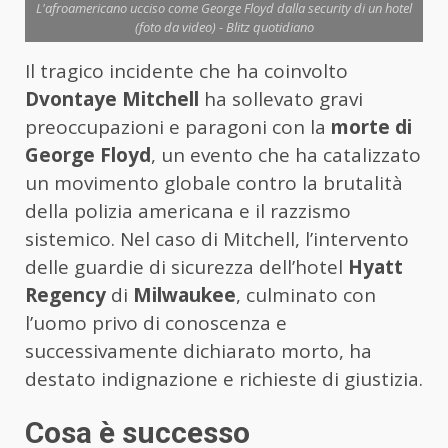
L'afroamericano ucciso come George Floyd dalla security di un hotel
(foto da video) - Blitz quotidiano
Il tragico incidente che ha coinvolto
Dvontaye Mitchell
ha sollevato gravi
preoccupazioni e paragoni con la
morte di
George Floyd
, un evento che ha catalizzato
un movimento globale contro la brutalità
della polizia americana e il razzismo
sistemico. Nel caso di Mitchell, l’intervento
delle guardie di sicurezza dell’hotel
Hyatt
Regency
di
Milwaukee
, culminato con
l’uomo privo di conoscenza e
successivamente dichiarato morto, ha
destato indignazione e richieste di giustizia.
Cosa è successo