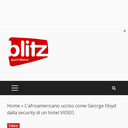
×
Skip
to
content
PRIMARY
MENU
Home
»
L’afroamericano ucciso come George Floyd
dalla security di un hotel VIDEO
Video