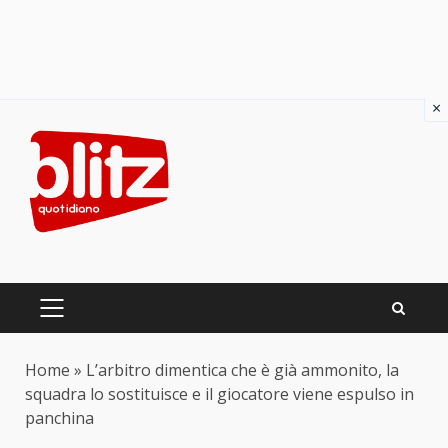
×
Skip
to
content
PRIMARY
MENU
Home
»
L’arbitro dimentica che è già ammonito, la
squadra lo sostituisce e il giocatore viene espulso in
panchina