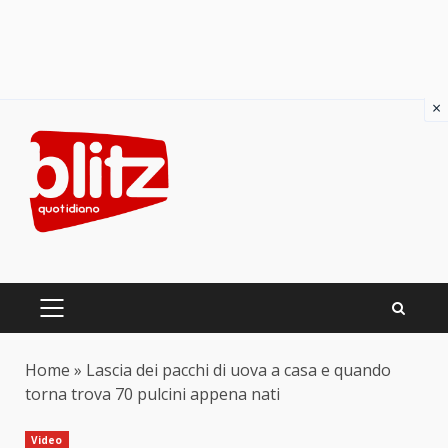
×
Skip
to
content
PRIMARY
MENU
Home
»
Lascia dei pacchi di uova a casa e quando
torna trova 70 pulcini appena nati
Video