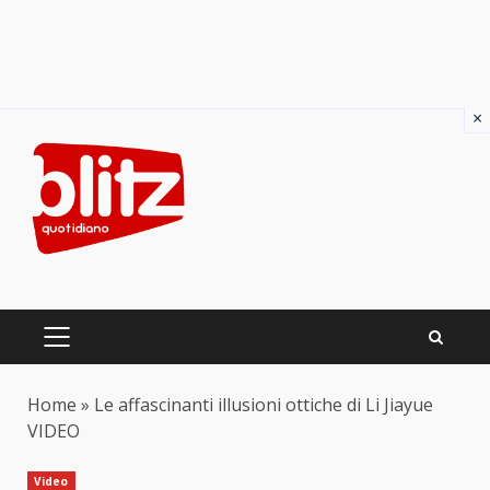
×
Skip
to
content
PRIMARY
MENU
Home
»
Le affascinanti illusioni ottiche di Li Jiayue
VIDEO
Video