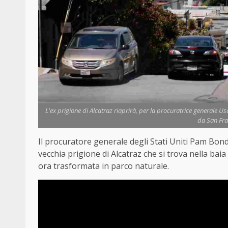
L'ex prigione di Alcatraz riaprirà, per la procuratrice generale Usa
da San Fra
Il procuratore generale degli Stati Uniti Pam Bond
vecchia prigione di Alcatraz che si trova nella baia 
ora trasformata in parco naturale.