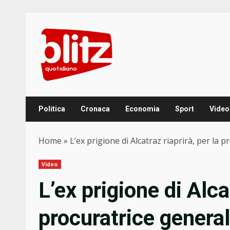
Skip
to
content
Politica
Cronaca
Economia
Sport
Video
Home
»
L’ex prigione di Alcatraz riaprirà, per la 
Video
L’ex prigione di Alcat
procuratrice general