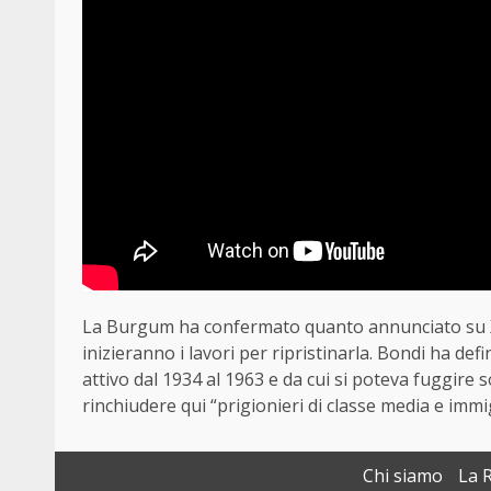
La Burgum ha confermato quanto annunciato su X 
inizieranno i lavori per ripristinarla. Bondi ha def
attivo dal 1934 al 1963 e da cui si poteva fuggire 
rinchiudere qui “prigionieri di classe media e immig
Chi siamo
La 