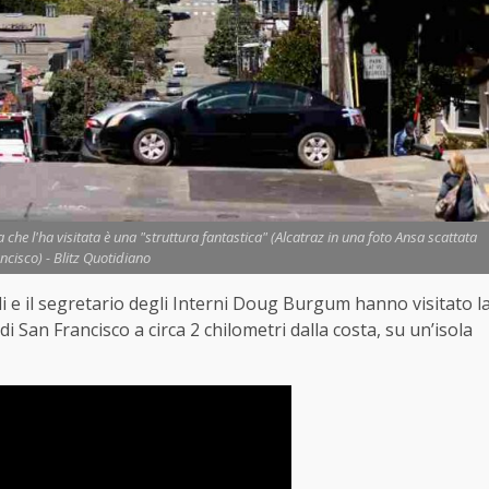
 che l'ha visitata è una "struttura fantastica" (Alcatraz in una foto Ansa scattata
ncisco) - Blitz Quotidiano
i e il segretario degli Interni Doug Burgum hanno visitato l
di San Francisco a circa 2 chilometri dalla costa, su un’isola