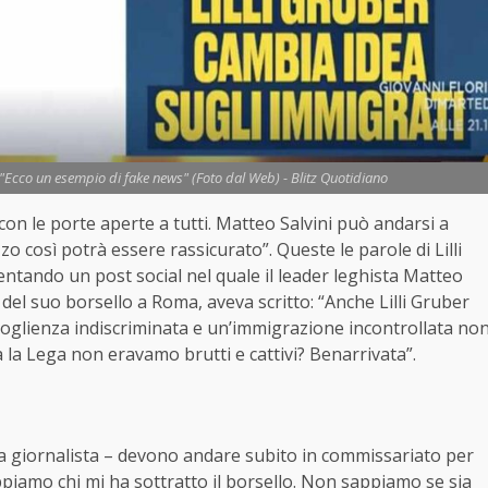
ia: "Ecco un esempio di fake news" (Foto dal Web) - Blitz Quotidiano
on le porte aperte a tutti. Matteo Salvini può andarsi a
o così potrà essere rassicurato”. Queste le parole di Lilli
tando un post social nel quale il leader leghista Matteo
 del suo borsello a Roma, aveva scritto: “Anche Lilli Gruber
accoglienza indiscriminata e un’immigrazione incontrollata no
 la Lega non eravamo brutti e cattivi? Benarrivata”.
la giornalista – devono andare subito in commissariato per
appiamo chi mi ha sottratto il borsello. Non sappiamo se sia