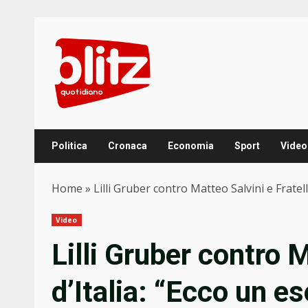
Skip
to
content
Politica
Cronaca
Economia
Sport
Video
Home
»
Lilli Gruber contro Matteo Salvini e Fratel
Video
Lilli Gruber contro M
d’Italia: “Ecco un e