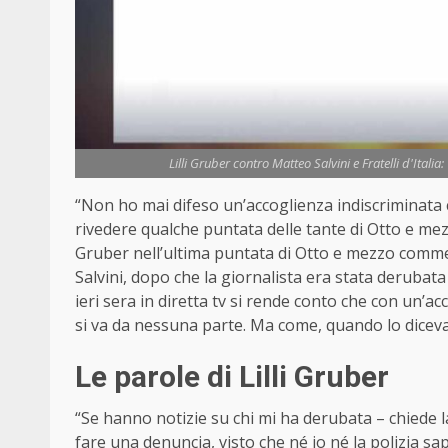
Lilli Gruber contro Matteo Salvini e Fratelli d'Ital
“Non ho mai difeso un’accoglienza indiscriminata c
rivedere qualche puntata delle tante di Otto e mezz
Gruber nell’ultima puntata di Otto e mezzo commen
Salvini, dopo che la giornalista era stata derubata
ieri sera in diretta tv si rende conto che con un’
si va da nessuna parte. Ma come, quando lo diceva
Le parole di Lilli Gruber
“Se hanno notizie su chi mi ha derubata – chiede 
fare una denuncia, visto che né io né la polizia s