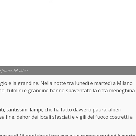
 frame del video
agio e la grandine. Nella notte tra lunedì e martedì a Milano
imo, fulmini e grandine hanno spaventato la città meneghina
i, tantissimi lampi, che ha fatto davvero paura: alberi
sa fine, dehor dei locali sfasciati e vigili del fuoco costretti a
agazza di 16 anni che si trovava a un campo scout ed è morta