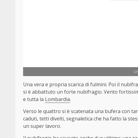
Un
Una vera e propria scarica di fulmini. Poi il nubifr
si è abbattuto un forte nubifragio. Vento fortiss
e tutta la
Lombardia
.
Verso le quattro si è scatenata una bufera con tant
caduti, tetti divelti, segnaletica che ha fatto la stes
un super lavoro.
Il nubifragio ha causato anche due vittime: una r