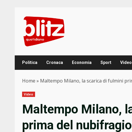
Skip
to
content
Politica
Cronaca
Economia
Sport
Video
Home
»
Maltempo Milano, la scarica di fulmini pr
Video
Maltempo Milano, la
prima del nubifragi