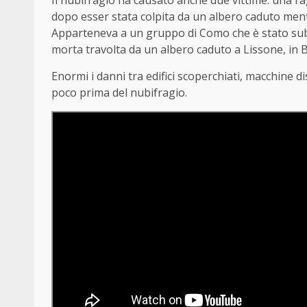
dopo esser stata colpita da un albero caduto men
Apparteneva a un gruppo di Como che è stato subi
morta travolta da un albero caduto a Lissone, in B
Enormi i danni tra edifici scoperchiati, macchine dis
poco prima del nubifragio.