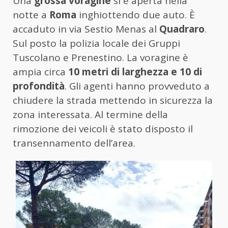
Una
grossa voragine
si è aperta nella
notte a
Roma
inghiottendo due auto. È
accaduto in via Sestio Menas al
Quadraro
.
Sul posto la polizia locale dei Gruppi
Tuscolano e Prenestino. La voragine è
ampia circa
10 metri di larghezza e 10 di
profondità
. Gli agenti hanno provveduto a
chiudere la strada mettendo in sicurezza la
zona interessata. Al termine della
rimozione dei veicoli è stato disposto il
transennamento dell’area.