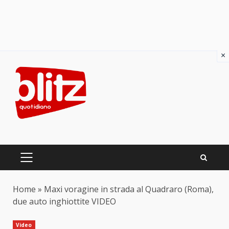
×
Skip
to
content
PRIMARY
MENU
Home
»
Maxi voragine in strada al Quadraro (Roma),
due auto inghiottite VIDEO
Video