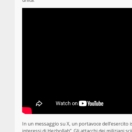
unità.
In un messaggio su X, un portavoce dell’esercito isr
interessi di Hezbollah”. Gli attacchi dei miliziani s