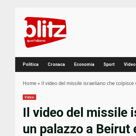
Skip
to
content
Politica
Cronaca
Economia
Sport
Video
Home
»
Il video del missile israeliano che colpisc
Video
Il video del missile 
un palazzo a Beirut 