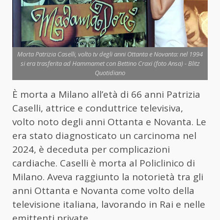
Morta Patrizia Caselli, volto tv degli anni Ottanta e Novanta: nel 1994
si era trasferita ad Hammamet con Bettino Craxi (foto Ansa) - Blitz
Quotidiano
È morta a Milano all’età di 66 anni Patrizia
Caselli, attrice e conduttrice televisiva,
volto noto degli anni Ottanta e Novanta. Le
era stato diagnosticato un carcinoma nel
2024, è deceduta per complicazioni
cardiache. Caselli è morta al Policlinico di
Milano. Aveva raggiunto la notorietà tra gli
anni Ottanta e Novanta come volto della
televisione italiana, lavorando in Rai e nelle
emittenti private.