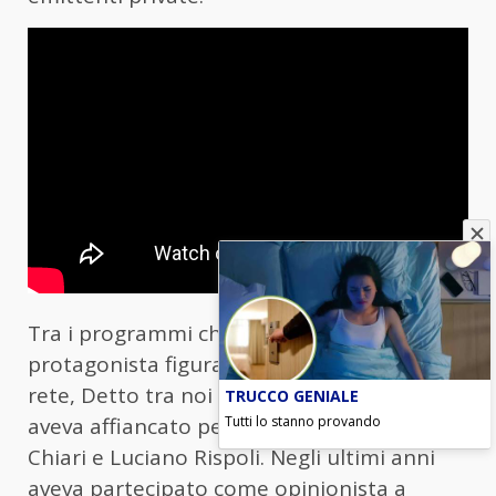
Tra i programmi che l’hanno vista
protagonista figurano Bella d’estate, La
rete, Detto tra noi e Se fosse… In carriera
TRUCCO GENIALE
Tutti lo stanno provando
aveva affiancato personalità come Walter
Chiari e Luciano Rispoli. Negli ultimi anni
aveva partecipato come opinionista a