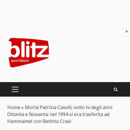
×
Skip
to
content
PRIMARY
MENU
Home
»
Morta Patrizia Caselli, volto tv degli anni
Ottanta e Novanta: nel 1994 si era trasferita ad
Hammamet con Bettino Craxi