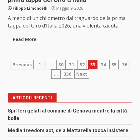
Filippo Limoncelli
Maggio 9, 2026
A meno di un chilometro dal traguardo della prima
tappa del Giro d’Italia 2026, una violenta caduta...
Read More
Paginazione
Previous
1
…
30
31
32
33
34
35
36
…
336
Next
degli
articoli
ARTICOLI RECENTI
Spifferi gelati al comune di Genova mentre la città
bolle
Media freedom act, se a Mattarella tocca insistere