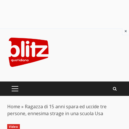
×
Skip
to
content
PRIMARY
MENU
Home
»
Ragazza di 15 anni spara ed uccide tre
persone, ennesima strage in una scuola Usa
Video