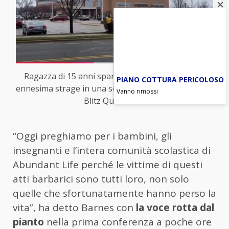
Ragazza di 15 anni spara ed uccide tre persone,
PIANO COTTURA PERICOLOSO
ennesima strage in una scuola Usa (foto da video) –
Vanno rimossi
Blitz Quotidiano
“Oggi preghiamo per i bambini, gli
insegnanti e l’intera comunità scolastica di
Abundant Life perché le vittime di questi
atti barbarici sono tutti loro, non solo
quelle che sfortunatamente hanno perso la
vita”, ha detto Barnes con
la voce rotta dal
pianto
nella prima conferenza a poche ore