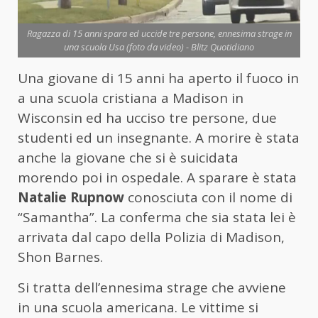
Ragazza di 15 anni spara ed uccide tre persone, ennesima strage in
una scuola Usa (foto da video) - Blitz Quotidiano
Una giovane di 15 anni ha aperto il fuoco in
a una scuola cristiana a Madison in
Wisconsin ed ha ucciso tre persone, due
studenti ed un insegnante. A morire è stata
anche la giovane che si è suicidata
morendo poi in ospedale. A sparare è stata
Natalie Rupnow
conosciuta con il nome di
“Samantha”. La conferma che sia stata lei è
arrivata dal capo della Polizia di Madison,
Shon Barnes.
Si tratta dell’ennesima strage che avviene
in una scuola americana. Le vittime si