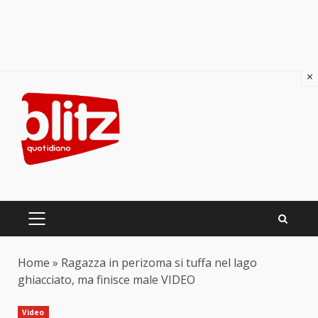
×
Skip
to
content
PRIMARY
MENU
Home
»
Ragazza in perizoma si tuffa nel lago
ghiacciato, ma finisce male VIDEO
Video