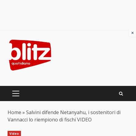
×
Skip
to
content
PRIMARY
MENU
Home
»
Salvini difende Netanyahu, i sostenitori di
Vannacci lo riempiono di fischi VIDEO
Video