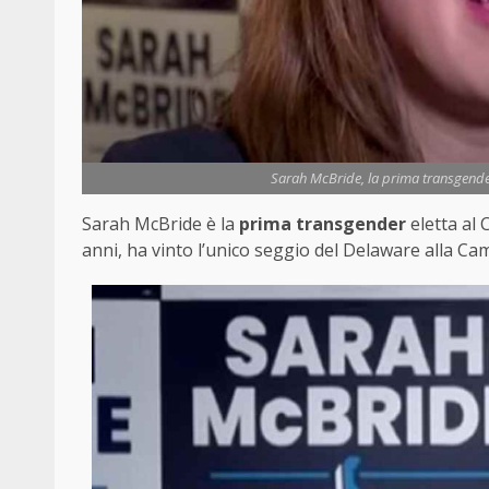
Sarah McBride, la prima transgender 
Sarah McBride è la
prima transgender
eletta al 
anni, ha vinto l’unico seggio del Delaware alla C