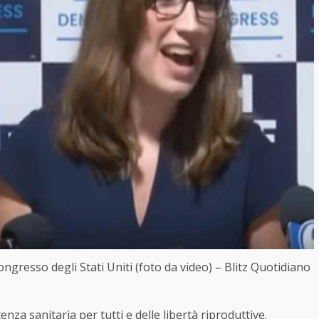
ngresso degli Stati Uniti (foto da video) – Blitz Quotidiano
nza sanitaria per tutti e delle libertà riproduttive.