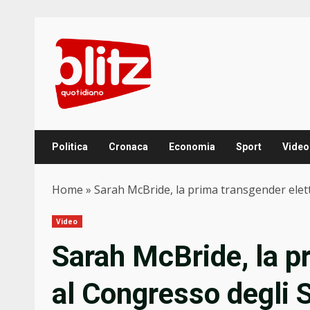
Skip
to
content
Politica
Cronaca
Economia
Sport
Video
Home
»
Sarah McBride, la prima transgender elett
Video
Sarah McBride, la p
al Congresso degli S