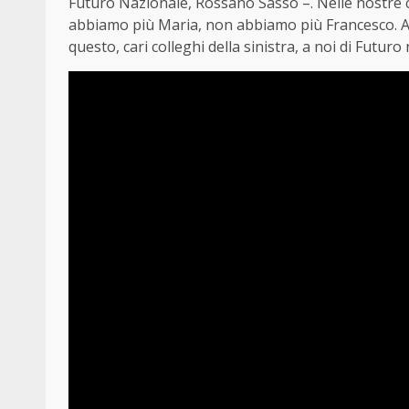
Futuro Nazionale, Rossano Sasso –. Nelle nostre 
abbiamo più Maria, non abbiamo più Francesco.
questo, cari colleghi della sinistra, a noi di Futuro