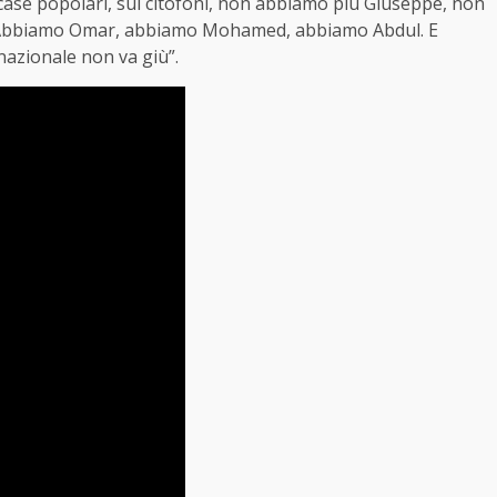
case popolari, sui citofoni, non abbiamo più Giuseppe, non
 Abbiamo Omar, abbiamo Mohamed, abbiamo Abdul. E
 nazionale non va giù”.