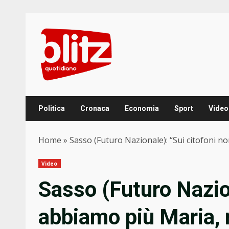
Skip
to
content
Politica
Cronaca
Economia
Sport
Video
Home
»
Sasso (Futuro Nazionale): “Sui citofoni 
Video
Sasso (Futuro Nazion
abbiamo più Maria,