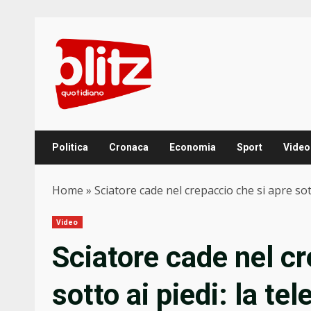
Skip
to
content
Politica
Cronaca
Economia
Sport
Video
Home
»
Sciatore cade nel crepaccio che si apre so
Video
Sciatore cade nel cr
sotto ai piedi: la t