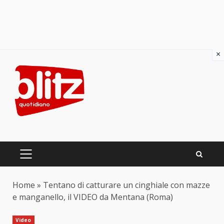
×
Skip
to
content
PRIMARY
MENU
Home
»
Tentano di catturare un cinghiale con mazze
e manganello, il VIDEO da Mentana (Roma)
Video