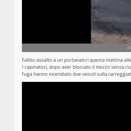
(
Fallito assalto a un portavalori questa mattina alle
I rapinatori, dopo aver bloccato il mezzo senza riu
fuga hanno incendiato due veicoli sulla carreggiat