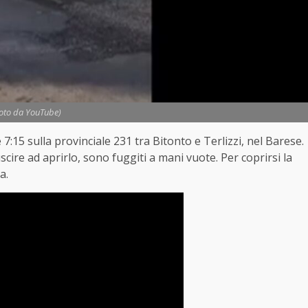
Foto da YouTube)
 7:15 sulla provinciale 231 tra Bitonto e Terlizzi, nel Barese.
scire ad aprirlo, sono fuggiti a mani vuote. Per coprirsi la
a.