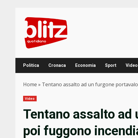
Skip
to
content
Politica
Cronaca
Economia
Sport
Video
Home
»
Tentano assalto ad un furgone portavalor
Video
Tentano assalto ad 
poi fuggono incendi