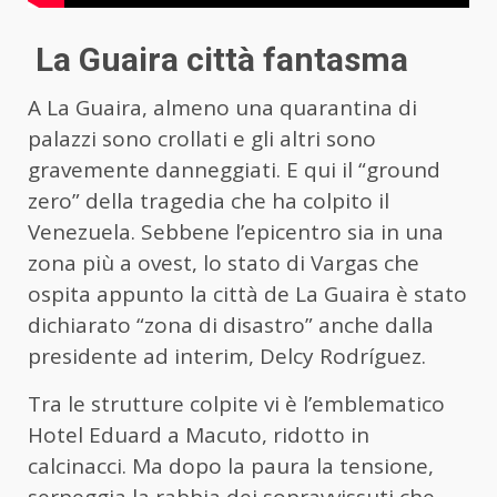
La Guaira città fantasma
A La Guaira, almeno una quarantina di
palazzi sono crollati e gli altri sono
gravemente danneggiati. E qui il “ground
zero” della tragedia che ha colpito il
Venezuela. Sebbene l’epicentro sia in una
zona più a ovest, lo stato di Vargas che
ospita appunto la città de La Guaira è stato
dichiarato “zona di disastro” anche dalla
presidente ad interim, Delcy Rodríguez.
Tra le strutture colpite vi è l’emblematico
Hotel Eduard a Macuto, ridotto in
calcinacci. Ma dopo
la
paura
la
tensione,
serpeggia
la
rabbia dei sopravvissuti che