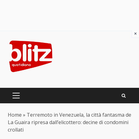
×
Skip
to
content
PRIMARY
MENU
Home
»
Terremoto in Venezuela, la città fantasma de
La Guaira ripresa dall’elicottero: decine di condomini
crollati