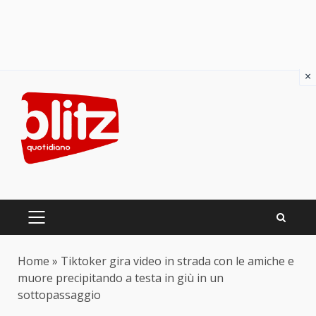
×
Skip
to
content
PRIMARY
MENU
Home
»
Tiktoker gira video in strada con le amiche e
muore precipitando a testa in giù in un
sottopassaggio