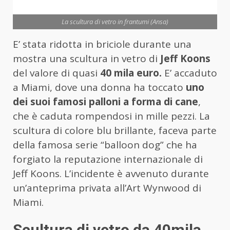
La scultura di vetro in frantumi (Ansa)
E’ stata ridotta in briciole durante una
mostra una scultura in vetro di
Jeff Koons
del valore di quasi
40 mila euro.
E’ accaduto
a Miami, dove una donna ha toccato
uno
dei suoi famosi palloni a forma di cane
,
che è caduta rompendosi in mille pezzi. La
scultura di colore blu brillante, faceva parte
della famosa serie “balloon dog” che ha
forgiato la reputazione internazionale di
Jeff Koons. L’incidente è avvenuto durante
un’anteprima privata all’Art Wynwood di
Miami.
Scultura di vetro da 40mila