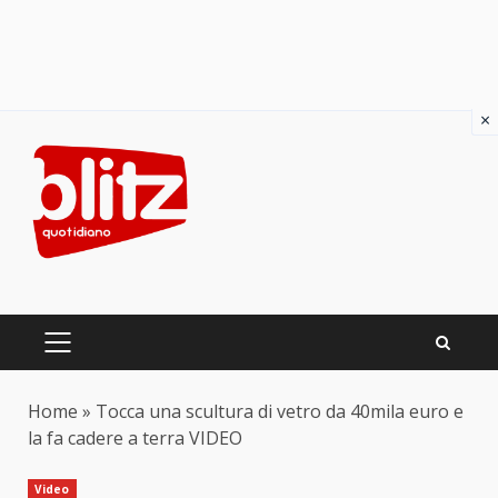
×
Skip
to
content
PRIMARY
MENU
Home
»
Tocca una scultura di vetro da 40mila euro e
la fa cadere a terra VIDEO
Video