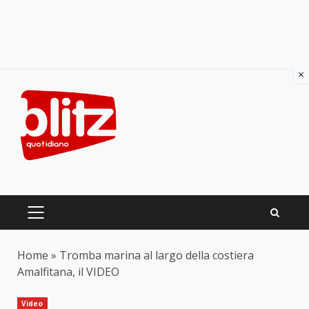
×
Skip
to
content
PRIMARY
MENU
Home
»
Tromba marina al largo della costiera
Amalfitana, il VIDEO
Video