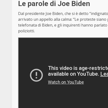
Le parole di Joe Biden
Dal presidente Joe Biden, che si è detto “indignat
arrivato un appello alla calma: “Le proteste siano p
telefonata di Biden, e gli inquirenti hanno parlato
poliziotti.