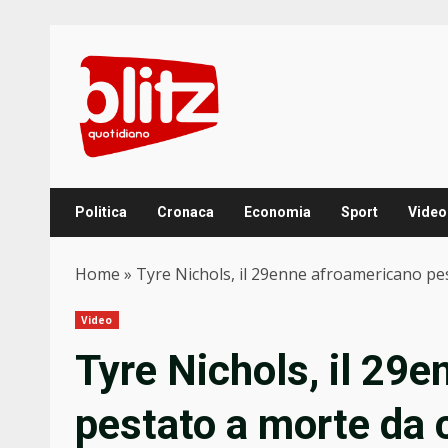
Skip
to
content
Politica
Cronaca
Economia
Sport
Video
Home
»
Tyre Nichols, il 29enne afroamericano pe
Video
Tyre Nichols, il 29
pestato a morte da 