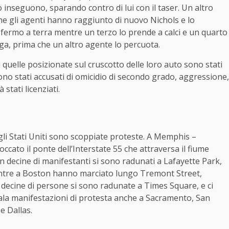
o inseguono, sparando contro di lui con il taser. Un altro
he gli agenti hanno raggiunto di nuovo Nichols e lo
 fermo a terra mentre un terzo lo prende a calci e un quarto
ga, prima che un altro agente lo percuota.
i quelle posizionate sul cruscotto delle loro auto sono stati
 sono stati accusati di omicidio di secondo grado, aggressione,
stati licenziati.
gli Stati Uniti sono scoppiate proteste. A Memphis –
occato il ponte dell’Interstate 55 che attraversa il fiume
n decine di manifestanti si sono radunati a Lafayette Park,
mentre a Boston hanno marciato lungo Tremont Street,
 decine di persone si sono radunate a Times Square, e ci
gnala manifestazioni di protesta anche a Sacramento, San
 e Dallas.