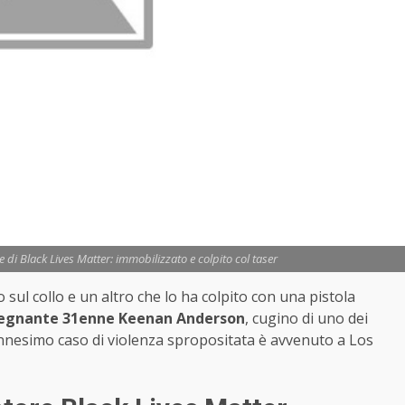
e di Black Lives Matter: immobilizzato e colpito col taser
 sul collo e un altro che lo ha colpito con una pistola
segnante 31enne Keenan Anderson
, cugino di uno dei
ennesimo caso di violenza spropositata è avvenuto a Los