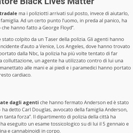
atore Black Lives Matter
stradale
ma i poliziotti arrivati sul posto, invece di aiutarlo,
 famiglia. Ad un certo punto l’uomo, in preda al panico, ha
o che hanno fatto a George Floyd”.
stato colpito da un Taser della polizia. Gli agenti hanno
 incidente d’auto a Venice, Los Angeles, dove hanno trovato
rtato dalla Nbc, la polizia ha più volte tentato di far
 colluttazione, un agente ha utilizzato contro di lui una
ammanettato alle mani e ai piedi e i paramedici hanno portato
resto cardiaco.
sate dagli agenti
che hanno fermato Anderson ed è stato
 ha detto Carl Douglas, avvocato della famiglia Anderson,
 tanta forza”. Il dipartimento di polizia della città ha
 ha eseguito un esame tossicologico su di lui il 5 gennaio e
ina e cannabinoidi in corpo.