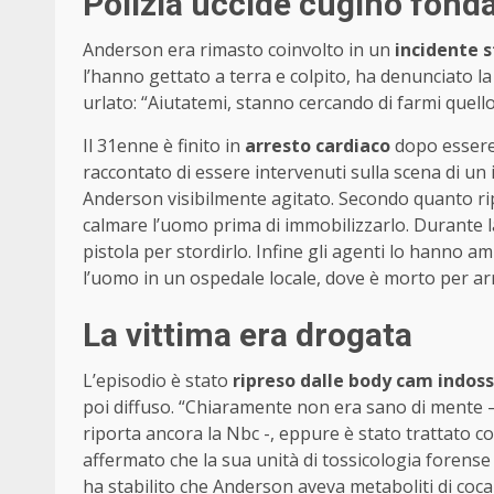
Polizia uccide cugino fond
Anderson era rimasto coinvolto in un
incidente 
l’hanno gettato a terra e colpito, ha denunciato la
urlato: “Aiutatemi, stanno cercando di farmi quell
Il 31enne è finito in
arresto cardiaco
dopo essere 
raccontato di essere intervenuti sulla scena di un
Anderson visibilmente agitato. Secondo quanto ripo
calmare l’uomo prima di immobilizzarlo. Durante la
pistola per stordirlo. Infine gli agenti lo hanno 
l’uomo in un ospedale locale, dove è morto per ar
La vittima era drogata
L’episodio è stato
ripreso dalle body cam indos
poi diffuso. “Chiaramente non era sano di mente –
riporta ancora la Nbc -, eppure è stato trattato con
affermato che la sua unità di tossicologia forense
ha stabilito che Anderson aveva metaboliti di coca