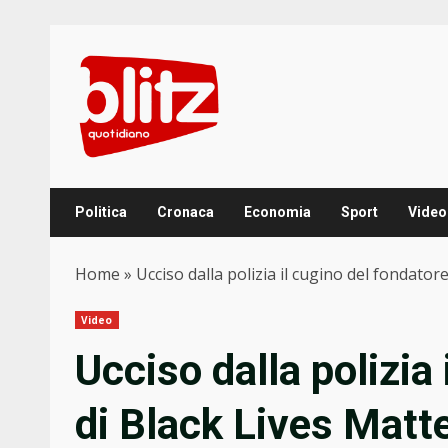
Skip
to
content
Politica
Cronaca
Economia
Sport
Video
Home
»
Ucciso dalla polizia il cugino del fondator
Video
Ucciso dalla polizia
di Black Lives Matt