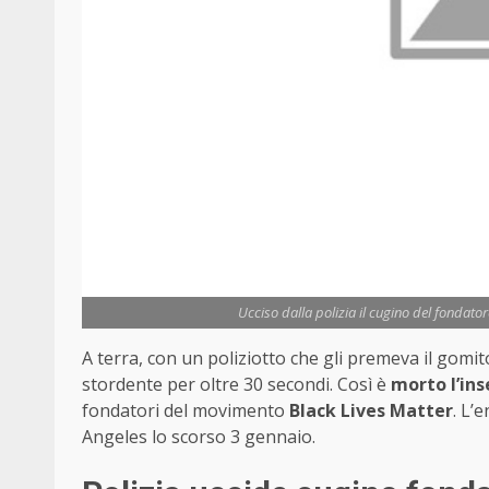
Ucciso dalla polizia il cugino del fondator
A terra, con un poliziotto che gli premeva il gomito
stordente per oltre 30 secondi. Così è
morto l’in
fondatori del movimento
Black Lives Matter
. L’
Angeles lo scorso 3 gennaio.